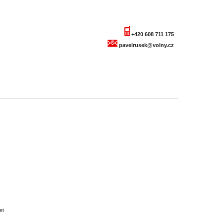
+420 608 711 175
pavelrusek@volny.cz
et