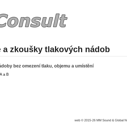
e a zkoušky tlakových nádob
ádoby bez omezení tlaku, objemu a umístění
A a B
web © 2015-26
MM Sound
&
Global N